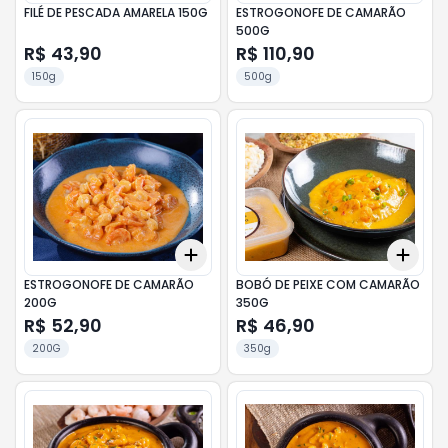
FILÉ DE PESCADA AMARELA 150G
ESTROGONOFE DE CAMARÃO
500G
R$ 43,90
R$ 110,90
150g
500g
Add
Add
+
3
+
5
+
10
+
3
ESTROGONOFE DE CAMARÃO
BOBÓ DE PEIXE COM CAMARÃO
200G
350G
R$ 52,90
R$ 46,90
200G
350g