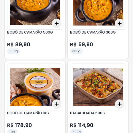
Add
Add
+
3
+
5
+
10
+
3
BOBÓ DE CAMARÃO 500G
BOBÓ DE CAMARÃO 300G
R$ 89,90
R$ 59,90
500g
300g
Add
Add
+
3
+
5
+
10
+
3
BOBÓ DE CAMARÃO 1KG
BACALHOADA 600G
R$ 178,90
R$ 114,90
1 kg
600g