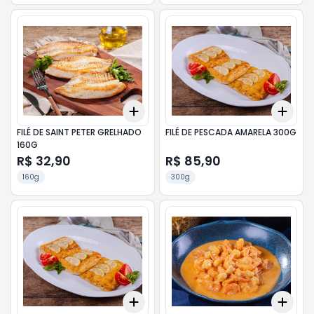
Add
Add
+
3
+
5
+
10
+
3
FILÉ DE SAINT PETER GRELHADO
FILÉ DE PESCADA AMARELA 300G
160G
R$ 32,90
R$ 85,90
160g
300g
Add
Add
+
3
+
5
+
10
+
3