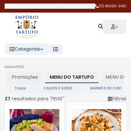
Empório Tartufo Moema/SP
-
Rua Inhambú
,
São Paulo
(11) 95056-3451
-
SP
Categorias
Início
PEIXE
Promoções
MENU DO TARTUFO
MENU DOS
Todos
CALDOS E SOPAS
MARMITA DO CHEF
27
resultados para
"
PEIXE
"
Filtros