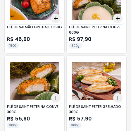
Add
Add
+
3
+
5
+
10
+
3
FILÉ DE SALMÃO GRELHADO 150G
FILÉ DE SAINT PETER NA COUVE
600G
R$ 46,90
R$ 97,90
150G
600g
Add
Add
+
3
+
5
+
10
+
3
FILÉ DE SAINT PETER NA COUVE
FILÉ DE SAINT PETER GRELHADO
300G
300G
R$ 55,90
R$ 57,90
300g
300g