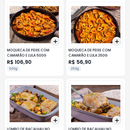
Add
Add
+
3
+
5
+
10
+
3
MOQUECA DE PEIXE COM
MOQUECA DE PEIXE COM
CAMARÃO E LULA 500G
CAMARÃO E LULA 250G
R$ 106,90
R$ 56,90
500g
250g
Add
Add
+
3
+
5
+
10
+
3
LOMBO DE BACALHAU NO
LOMBO DE BACALHAU NO