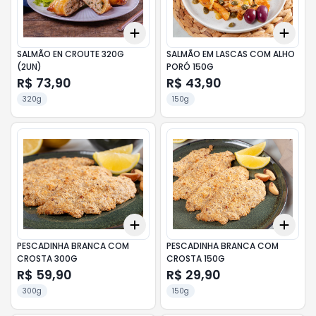
Add
Add
+
3
+
5
+
10
+
3
SALMÃO EN CROUTE 320G
SALMÃO EM LASCAS COM ALHO
(2UN)
PORÓ 150G
R$ 73,90
R$ 43,90
320g
150g
Add
Add
+
3
+
5
+
10
+
3
PESCADINHA BRANCA COM
PESCADINHA BRANCA COM
CROSTA 300G
CROSTA 150G
R$ 59,90
R$ 29,90
300g
150g