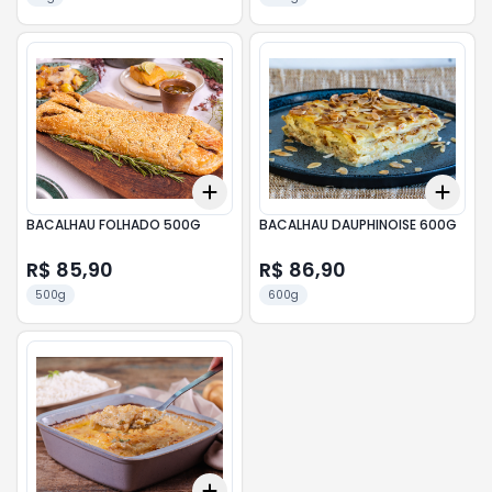
Add
Add
+
3
+
5
+
10
+
3
BACALHAU FOLHADO 500G
BACALHAU DAUPHINOISE 600G
R$ 85,90
R$ 86,90
500g
600g
Add
+
3
+
5
+
10