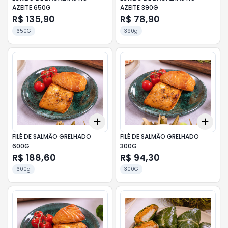
AZEITE 650G
AZEITE 390G
R$ 135,90
R$ 78,90
650G
390g
Add
Add
+
3
+
5
+
10
+
3
FILÉ DE SALMÃO GRELHADO
FILÉ DE SALMÃO GRELHADO
600G
300G
R$ 188,60
R$ 94,30
600g
300G