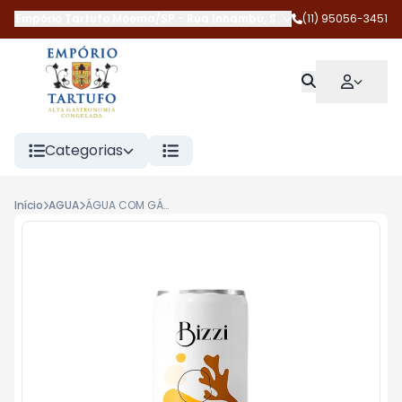
Empório Tartufo Moema/SP
-
Rua Inhambú
,
São Paulo
(11) 95056-3451
-
SP
Categorias
Início
AGUA
ÁGUA COM GÁS TANGERINA E GENGIBRE 269ML BIZZI