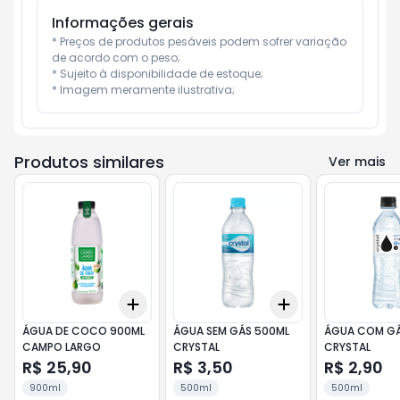
Informações gerais
* Preços de produtos pesáveis podem sofrer variação 
de acordo com o peso;

* Sujeito à disponibilidade de estoque;

* Imagem meramente ilustrativa;
Produtos similares
Ver mais
Add
Add
+
3
+
5
+
10
+
3
+
5
+
10
ÁGUA DE COCO 900ML
ÁGUA SEM GÁS 500ML
ÁGUA COM GÁ
CAMPO LARGO
CRYSTAL
CRYSTAL
R$ 25,90
R$ 3,50
R$ 2,90
900ml
500ml
500ml