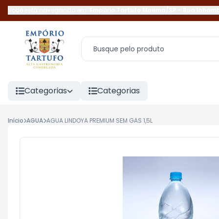
Você está navegando em:
Empório Tartufo Moema/SP
-
Rua Inham
Categorias
Categorias
Início
AGUA
AGUA LINDOYA PREMIUM SEM GAS 1,5L