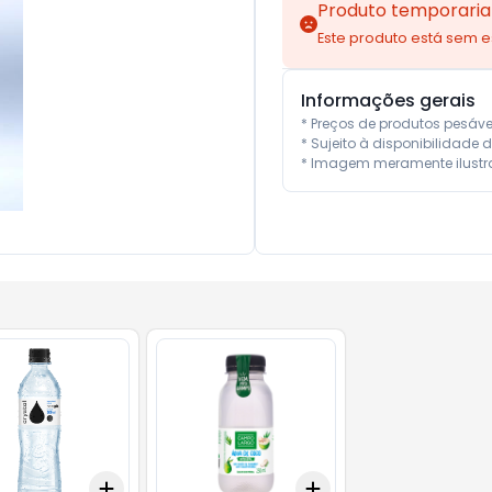
Produto temporaria
Este produto está sem 
Informações gerais
* Preços de produtos pesáv
* Sujeito à disponibilidade d
* Imagem meramente ilustra
Add
Add
10
+
3
+
5
+
10
+
3
+
5
+
10