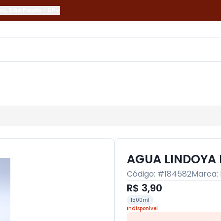
bú
,
São Paulo
-
SP
AGUA LINDOYA 
Código: #
184582
Marca:
R$ 3,90
1500ml
Indisponível