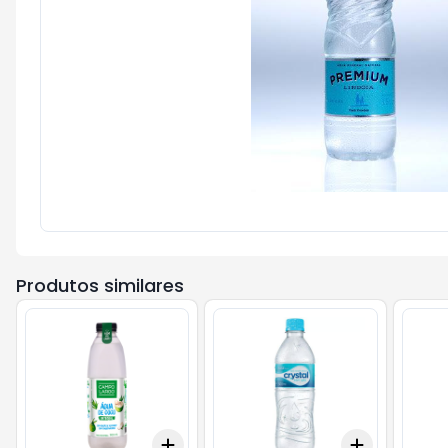
Produtos similares
Add
Add
+
3
+
5
+
10
+
3
+
5
+