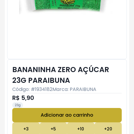
BANANINHA ZERO AÇÚCAR
23G PARAIBUNA
Código: #
1934182
Marca:
PARAIBUNA
R$ 5,90
23g
Adicionar ao carrinho
Subtotal:
R$ 0
+
3
+
5
+
10
+
20