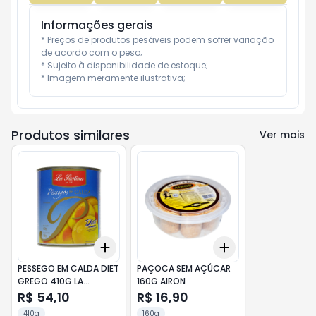
Informações gerais
* Preços de produtos pesáveis podem sofrer variação 
de acordo com o peso;

* Sujeito à disponibilidade de estoque;

* Imagem meramente ilustrativa;
Produtos similares
Ver mais
Add
Add
+
3
+
5
+
10
+
3
+
5
+
10
PESSEGO EM CALDA DIET
PAÇOCA SEM AÇÚCAR
GREGO 410G LA
160G AIRON
PASTINA
R$ 54,10
R$ 16,90
410g
160g