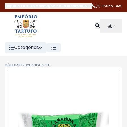
Empório Tartufo Moema/SP
-
Rua Inhambú
,
São Paulo
(11) 95056-3451
-
SP
Categorias
Início
DIET
BANANINHA ZERO AÇÚCAR 23G PARAIBUNA