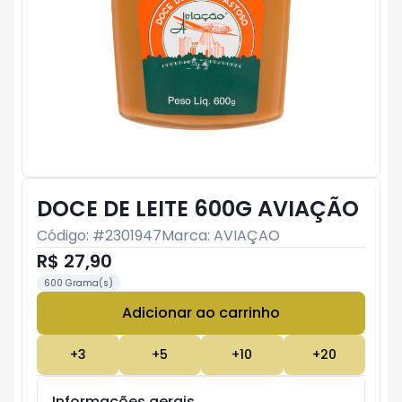
DOCE DE LEITE 600G AVIAÇÃO
Código: #
2301947
Marca:
AVIAÇAO
R$ 27,90
600 Grama(s)
Adicionar ao carrinho
Subtotal:
R$ 0
+
3
+
5
+
10
+
20
Informações gerais