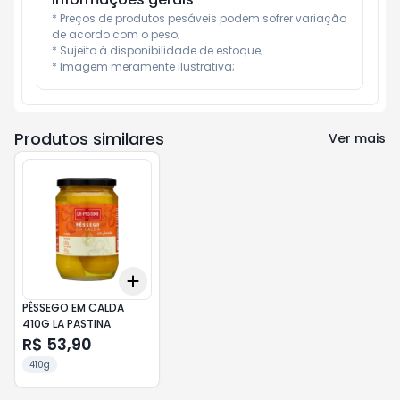
* Preços de produtos pesáveis podem sofrer variação 
de acordo com o peso;

* Sujeito à disponibilidade de estoque;

* Imagem meramente ilustrativa;
Produtos similares
Ver mais
Add
+
3
+
5
+
10
PÊSSEGO EM CALDA
410G LA PASTINA
R$ 53,90
410g