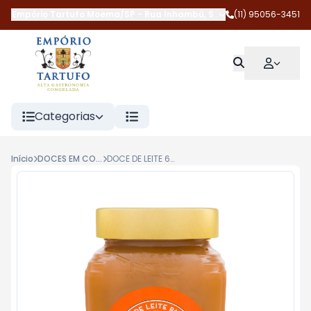
Empório Tartufo Moema/SP
-
Rua Inhambú
,
São Paulo
(11) 95056-3451
-
SP
Categorias
Início
DOCES EM COMPOTAS
DOCE DE LEITE 600G AVIAÇÃO