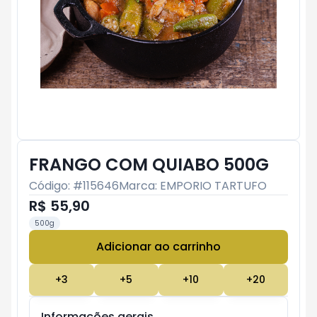
FRANGO COM QUIABO 500G
Código: #
115646
Marca:
EMPORIO TARTUFO
R$ 55,90
500g
Adicionar ao carrinho
Subtotal:
R$ 0
+
3
+
5
+
10
+
20
Informações gerais