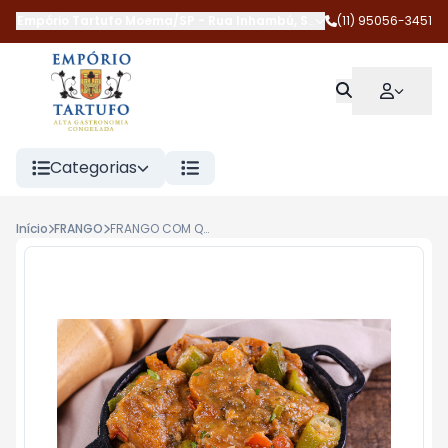
Empório Tartufo Moema/SP
-
Rua Inhambú
,
São Paulo
(11) 95056-3451
-
SP
Categorias
Início
FRANGO
FRANGO COM QUIABO 500G