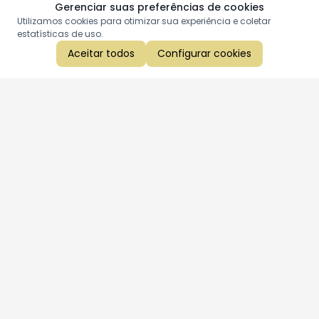
Gerenciar suas preferências de cookies
Utilizamos cookies para otimizar sua experiência e coletar
estatísticas de uso.
Aceitar todos
Configurar cookies
Aproveite as nossas promoções!
Cadastre seu e-mail e receba ofertas exclusivas.
QUERO RECEBER