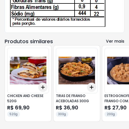
Produtos similares
Ver mais
Add
Add
+
3
+
5
+
10
+
3
+
5
+
10
CHICKEN AND CHEESE
TIRAS DE FRANGO
ESTROGONOFE
520G
ACEBOLADAS 300G
FRANGO COM
CHAMPIGNON
R$ 69,90
R$ 36,90
R$ 27,90
520g
300g
200g