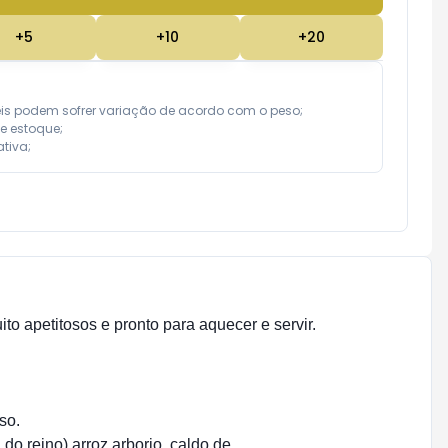
+
5
+
10
+
20
eis podem sofrer variação de acordo com o peso;

e estoque;

tiva;
o apetitosos e pronto para aquecer e servir.
so.
do reino),arroz arborio, caldo de