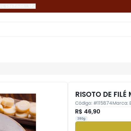
bú
,
São Paulo
-
SP
RISOTO DE FILÉ
Código: #
115874
Marca:
R$ 46,90
380g