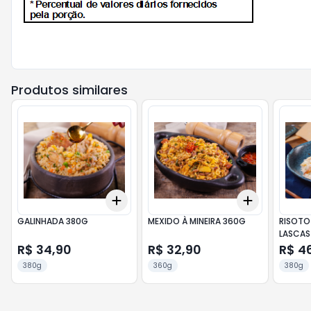
Produtos similares
Add
Add
+
3
+
5
+
10
+
3
+
5
+
GALINHADA 380G
MEXIDO À MINEIRA 360G
RISOTO
LASCAS
R$ 34,90
R$ 32,90
R$ 4
380g
360g
380g