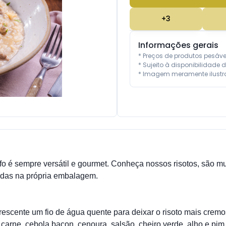
+
3
Informações gerais
* Preços de produtos pesáv
* Sujeito à disponibilidade d
* Imagem meramente ilustra
o é sempre versátil e gourmet. Conheça nossos risotos, são muit
das na própria embalagem.
escente um fio de água quente para deixar o risoto mais cremo
rne, cebola,bacon, cenoura, salsão, cheiro verde, alho e pim. 