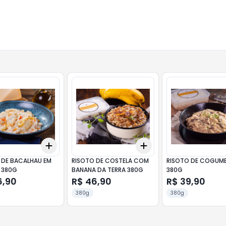
Add
Add
10
+
3
+
5
+
10
+
3
+
5
+
10
 DE BACALHAU EM
RISOTO DE COSTELA COM
RISOTO DE COGUM
 380G
BANANA DA TERRA 380G
380G
6,90
R$ 46,90
R$ 39,90
380g
380g