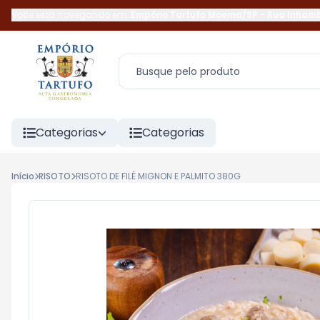
Você está navegando em:
Empório Tartufo Moema/SP
-
Rua Inham
Categorias
Categorias
Início
RISOTO
RISOTO DE FILÉ MIGNON E PALMITO 380G