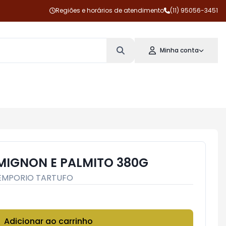
Regiões e horários de atendimento
(11) 95056-3451
Minha conta
 MIGNON E PALMITO 380G
EMPORIO TARTUFO
Adicionar ao carrinho
Subtotal:
R$ 0,00