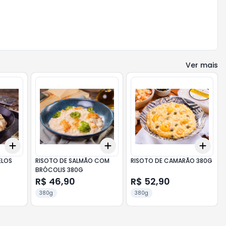
Ver mais
Add
Add
Add
+
3
+
5
+
10
+
3
+
5
+
10
+
3
ELOS
RISOTO DE SALMÃO COM
RISOTO DE CAMARÃO 380G
BRÓCOLIS 380G
R$ 46,90
R$ 52,90
380g
380g