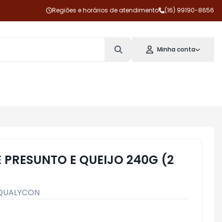
Regiões e horários de atendimento
(16) 99190-8656
Minha conta
 PRESUNTO E QUEIJO 240G (2
QUALYCON