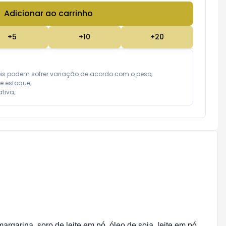
Adicionar ao carrinho
Subtotal:
R$ 0,00
+
5
+
10
+
20
eis podem sofrer variação de acordo com o peso;

e estoque;

tiva;
rgarina, soro de leite em pó, óleo de soja, leite em pó,