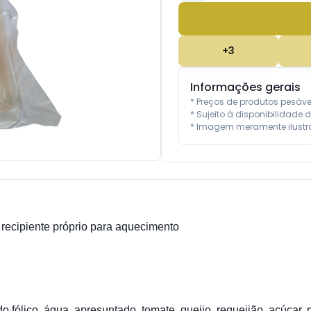
+
3
Informações gerais
* Preços de produtos pesáv
* Sujeito à disponibilidade d
* Imagem meramente ilustra
cipiente próprio para aquecimento
fólico, água, apresuntado, tomate, queijo, requeijão, açúcar, ma