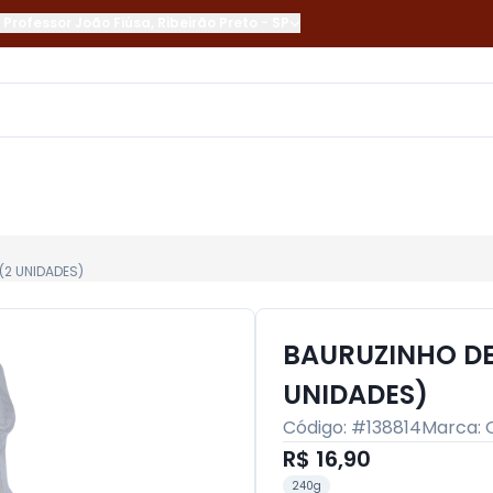
 Professor João Fiúsa
,
Ribeirão Preto
-
SP
(2 UNIDADES)
BAURUZINHO DE
UNIDADES)
Código: #
138814
Marca:
R$ 16,90
240g