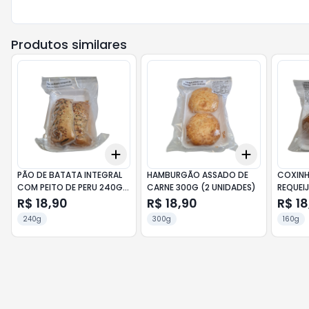
Produtos similares
Add
Add
+
3
+
5
+
10
+
3
+
5
+
PÃO DE BATATA INTEGRAL
HAMBURGÃO ASSADO DE
COXINH
COM PEITO DE PERU 240G
CARNE 300G (2 UNIDADES)
REQUEI
(2 UNIDADES)
UNIDAD
R$ 18,90
R$ 18,90
R$ 18
240g
300g
160g