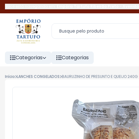
Você está navegando em:
Empório Tartufo Ribeirão Preto
-
Avenida
Categorias
Categorias
Início
LANCHES CONGELADOS
BAURUZINHO DE PRESUNTO E QUEIJO 240G 