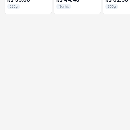
250g
13unid.
800g