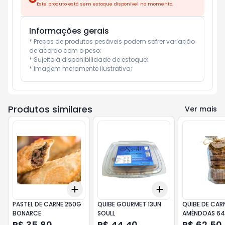
Este produto está sem estoque disponível no momento.
Informações gerais
* Preços de produtos pesáveis podem sofrer variação 
de acordo com o peso;

* Sujeito à disponibilidade de estoque;

* Imagem meramente ilustrativa;
Produtos similares
Ver mais
Add
Add
+
3
+
5
+
10
+
3
+
5
+
10
PASTEL DE CARNE 250G
QUIBE GOURMET 13UN
QUIBE DE CARN
BONARCE
SOULL
AMÊNDOAS 64
R$ 35,80
R$ 44,40
R$ 62,50