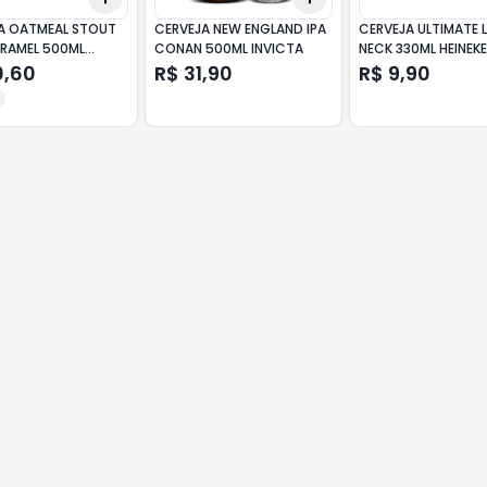
A OATMEAL STOUT
CERVEJA NEW ENGLAND IPA
CERVEJA ULTIMATE
RAMEL 500ML
CONAN 500ML INVICTA
NECK 330ML HEINEK
S
0,60
R$ 31,90
R$ 9,90