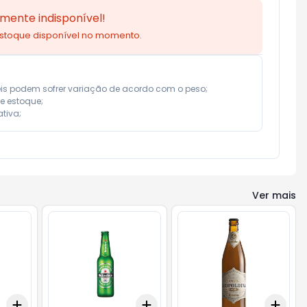
mente indisponível!
estoque disponível no momento.
eis podem sofrer variação de acordo com o peso;

e estoque;

tiva;
Ver mais
Add
Add
Add
+
3
+
5
+
10
+
3
+
5
+
10
+
3