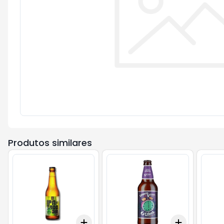
Produtos similares
Add
Add
+
3
+
5
+
10
+
3
+
5
+