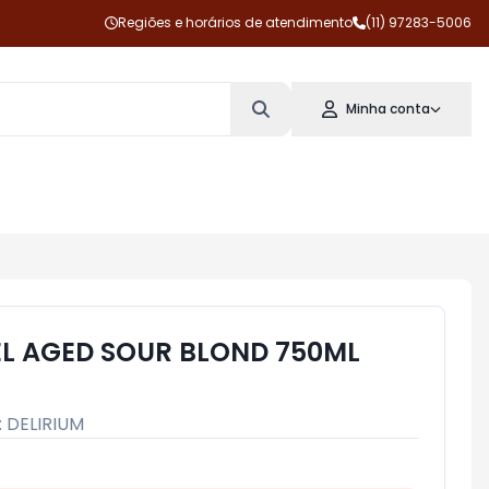
Regiões e horários de atendimento
(11) 97283-5006
Minha conta
L AGED SOUR BLOND 750ML
:
DELIRIUM