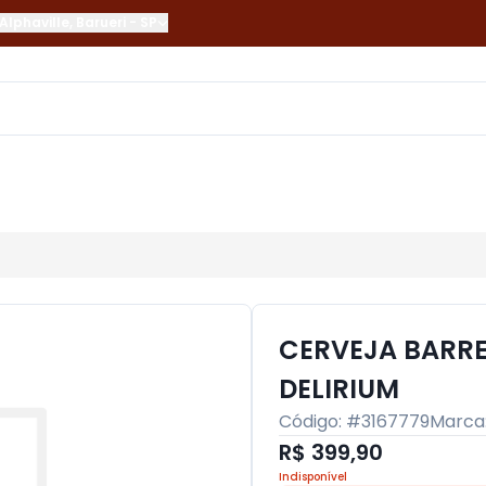
Alphaville
,
Barueri
-
SP
CERVEJA BARRE
DELIRIUM
Código: #
3167779
Marca
R$ 399,90
Indisponível