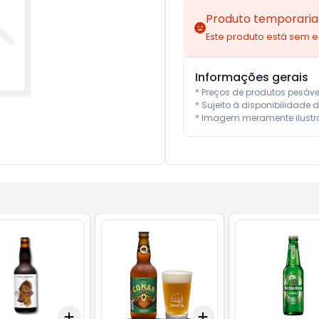
Produto temporaria
Este produto está sem 
Informações gerais
* Preços de produtos pesáv
* Sujeito à disponibilidade d
* Imagem meramente ilustra
Add
Add
10
+
3
+
5
+
10
+
3
+
5
+
10