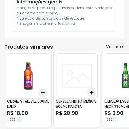
Informações gerais
* Preços de produtos pesáveis podem sofrer variação 
de acordo com o peso;

* Sujeito à disponibilidade de estoque;

* Imagem meramente ilustrativa;
Produtos similares
Ver mais
Add
Add
+
3
+
5
+
10
+
3
+
5
+
10
CERVEJA PALE ALE 600ML
CERVEJA FINITO MEXICO
CERVEJA LAGE
LUND
500ML INVICTA
NECK 330ML H
R$ 18,90
R$ 20,90
R$ 9,90
600ml
330ml