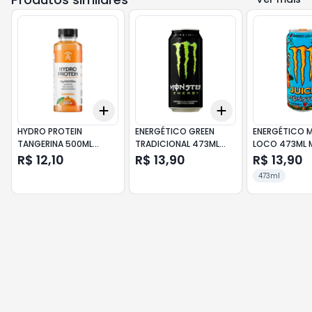
Add
Add
+
3
+
5
+
10
+
3
+
5
+
10
HYDRO PROTEIN
ENERGÉTICO GREEN
ENERGÉTICO 
TANGERINA 500ML
TRADICIONAL 473ML
LOCO 473ML 
MOVING
MONSTER
R$ 12,10
R$ 13,90
R$ 13,90
473ml