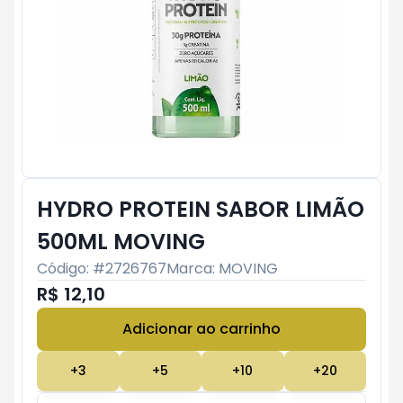
HYDRO PROTEIN SABOR LIMÃO
500ML MOVING
Código: #
2726767
Marca:
MOVING
R$ 12,10
Adicionar ao carrinho
Subtotal:
R$ 0
+
3
+
5
+
10
+
20