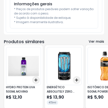
Informações gerais
* Preços de produtos pesáveis podem sofrer variação 
de acordo com o peso;

* Sujeito à disponibilidade de estoque;

* Imagem meramente ilustrativa;
Produtos similares
Ver mais
Add
Add
+
3
+
5
+
10
+
3
+
5
+
10
HYDRO PROTEIN UVA
ENERGÉTICO
ISOTÔNICO DE
500ML MOVING
ABSOLUTELY ZERO
500ML POWER
AÇÚCAR 473ML
R$ 12,10
R$ 13,90
R$ 5,90
MONSTER
473ml