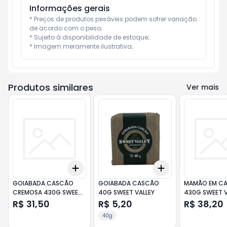
Informações gerais
* Preços de produtos pesáveis podem sofrer variação 
de acordo com o peso;

* Sujeito à disponibilidade de estoque;

* Imagem meramente ilustrativa;
Produtos similares
Ver mais
Add
Add
+
3
+
5
+
10
+
3
+
5
+
10
GOIABADA CASCÃO
GOIABADA CASCÃO
MAMÃO EM CA
CREMOSA 430G SWEET
40G SWEET VALLEY
430G SWEET
VALLEY
R$ 31,50
R$ 5,20
R$ 38,20
40g