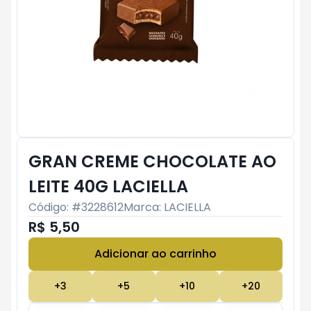
GRAN CREME CHOCOLATE AO
LEITE 40G LACIELLA
Código: #
3228612
Marca:
LACIELLA
R$ 5,50
Adicionar ao carrinho
Subtotal:
R$ 0
+
3
+
5
+
10
+
20