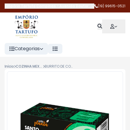
Empório Tartufo Campinas
-
Avenida Doutor Jesuíno Marcondes 
(19) 99615-0521
Categorias
Início
COZINHA MEXICANA
BURRITO DE COSTELINHA COM BARBECUE 112,5G NACHO LOCO