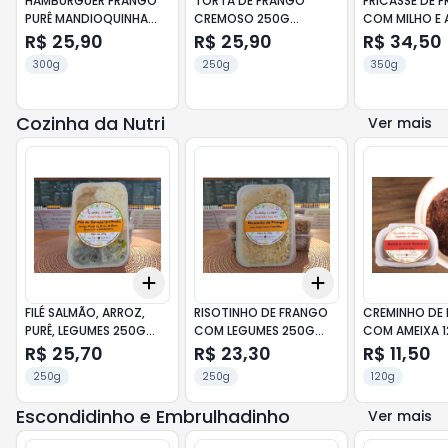
HAMBURGUER FRANGO
TORTA DE FRANGO
FRICASSE DE 
PURÊ MANDIOQUINHA
CREMOSO 250G
COM MILHO E
BRÓCOLIS 300G
PRATICE LC
NEGRO 350G
R$ 25,90
R$ 25,90
R$ 34,50
PRATICE FM
GREENTABLE
300g
250g
350g
Cozinha da Nutri
Ver mais
Add
Add
+
3
+
5
+
10
+
3
+
5
+
10
FILÉ SALMÃO, ARROZ,
RISOTINHO DE FRANGO
CREMINHO DE
PURÊ, LEGUMES 250G
COM LEGUMES 250G
COM AMEIXA 
APE1 COZINHA DA NUTRI
COZINHA DA NUTRI
COZINHA DA N
R$ 25,70
R$ 23,30
R$ 11,50
250g
250g
120g
Escondidinho e Embrulhadinho
Ver mais