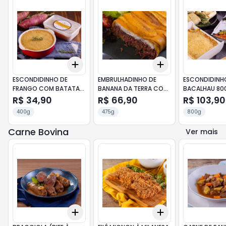
Add
Add
+
3
+
5
+
10
+
3
+
5
+
10
ESCONDIDINHO DE
EMBRULHADINHO DE
ESCONDIDINH
FRANGO COM BATATA
BANANA DA TERRA COM
BACALHAU 80
DOCE 400G
CARNE SECA 475G
R$ 34,90
R$ 66,90
R$ 103,90
400g
475g
800g
Carne Bovina
Ver mais
Add
Add
+
3
+
5
+
10
+
3
+
5
+
10