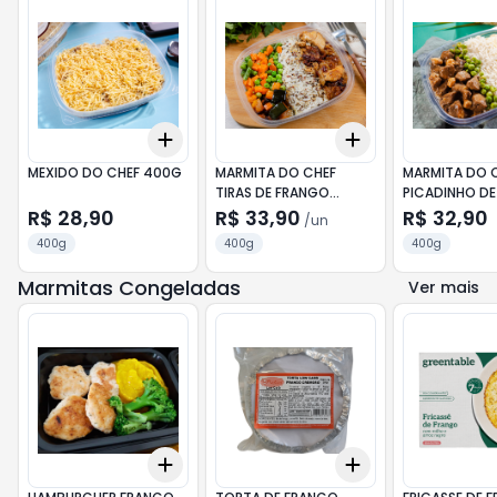
Add
Add
+
3
+
5
+
10
+
3
+
5
+
10
MEXIDO DO CHEF 400G
MARMITA DO CHEF
MARMITA DO 
TIRAS DE FRANGO
PICADINHO DE
ACEBOLADA 400G
400G
R$ 28,90
R$ 33,90
R$ 32,90
/
un
400g
400g
400g
Marmitas Congeladas
Ver mais
Add
Add
+
3
+
5
+
10
+
3
+
5
+
10