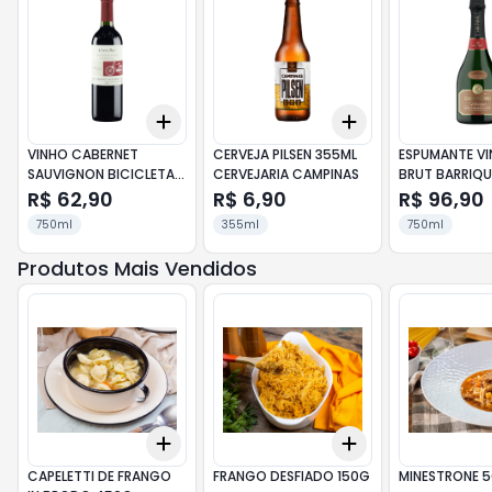
Add
Add
+
3
+
5
+
10
+
3
+
5
+
10
VINHO CABERNET
CERVEJA PILSEN 355ML
ESPUMANTE V
SAUVIGNON BICICLETA
CERVEJARIA CAMPINAS
BRUT BARRIQU
750ML CONO SUR
CASA PERINI
R$ 62,90
R$ 6,90
R$ 96,90
750ml
355ml
750ml
Produtos Mais Vendidos
Add
Add
+
3
+
5
+
10
+
3
gr
+
5
gr
CAPELETTI DE FRANGO
FRANGO DESFIADO 150G
MINESTRONE 