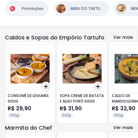
Promoções
MENU DO TARTUFO
Caldos e Sopas do Empório Tartufo
Ver mais
Add
Add
+
3
+
5
+
10
+
3
+
5
+
10
CONSOMÊ DE LEGUMES
SOPA CREME DE BATATA
CALDO DE
500G
E ALHO PORÓ 500G
MANDIOQUIN
SHITAKE 500G
R$ 29,90
R$ 31,90
R$ 32,90
500g
500g
500g
Marmita do Chef
Ver mais