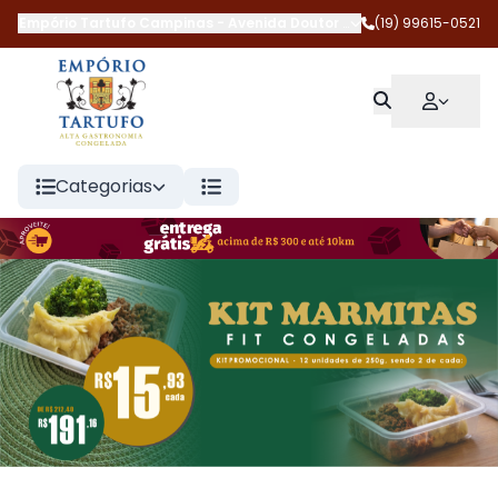
Empório Tartufo Campinas
-
Avenida Doutor Jesuíno Marcondes 
(19) 99615-0521
Categorias