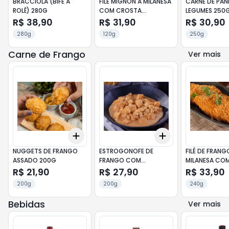
BRACCIOLA (BIFE À
FILÉ MIGNON À MILANESA
CARNE DE PAN
ROLÊ) 280G
COM CROSTA
LEGUMES 250
CROCANTE 120G
R$ 38,90
R$ 31,90
R$ 30,90
280g
120g
250g
Carne de Frango
Ver mais
Add
Add
+
3
+
5
+
10
+
3
+
5
+
10
NUGGETS DE FRANGO
ESTROGONOFE DE
FILÉ DE FRANG
ASSADO 200G
FRANGO COM
MILANESA CO
CHAMPIGNON 200G
CROCANTE 2
R$ 21,90
R$ 27,90
R$ 33,90
200g
200g
240g
Bebidas
Ver mais