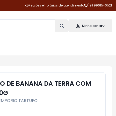
Regiões e horários de atendimento
(19) 99615-0521
Minha conta
O DE BANANA DA TERRA COM
50G
EMPORIO TARTUFO