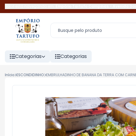
Você está navegando em:
Empório Tartufo Campinas
-
Avenida Do
Categorias
Categorias
Início
ESCONDIDINHO
EMBRULHADINHO DE BANANA DA TERRA COM CARN