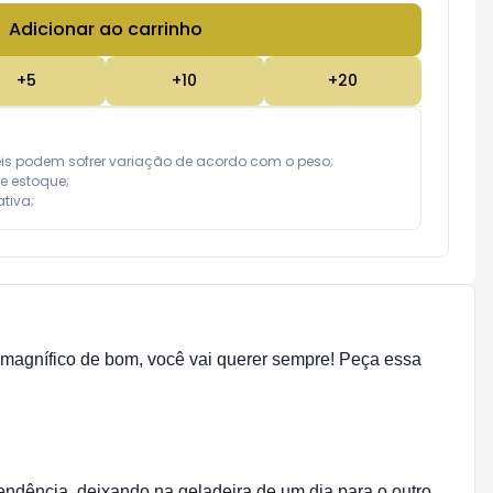
Adicionar ao carrinho
Subtotal:
R$ 0,00
+
5
+
10
+
20
eis podem sofrer variação de acordo com o peso;

e estoque;

tiva;
agnífico de bom, você vai querer sempre! Peça essa
ência, deixando na geladeira de um dia para o outro.