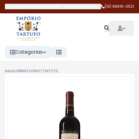
Empório Tartufo Campinas
-
Avenida Doutor Jesuíno Marcondes 
(19) 99615-0521
Categorias
Início
VINHO
VINHO TINTO ESTEVA 750ML CASA FERREIRINHA