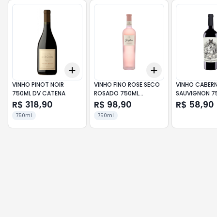
Add
Add
+
3
+
5
+
10
+
3
+
5
+
10
VINHO PINOT NOIR
VINHO FINO ROSE SECO
VINHO CABER
750ML DV CATENA
ROSADO 750ML
SAUVIGNON 7
FREIXENT
CORDERO CON 
R$ 318,90
R$ 98,90
R$ 58,90
LOBO
750ml
750ml