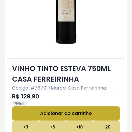
VINHO TINTO ESTEVA 750ML
CASA FERREIRINHA
Código: #
787017
Marca:
Casa Ferreirinha
R$ 129,90
750ml
Adicionar ao carrinho
Subtotal:
R$ 0
+
3
+
5
+
10
+
20