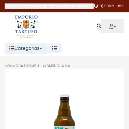
Empório Tartufo Campinas
-
Avenida Doutor Jesuíno Marcondes 
(19) 99615-0521
Categorias
Início
CHA E KOMBUCHA
KOMBUCHA MAÇÃ COM CANELA 300G SINERGIA VITAL