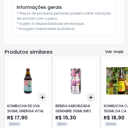
Informações gerais
* Preços de produtos pesáveis podem sofrer variação 
de acordo com o peso;

* Sujeito à disponibilidade de estoque;

* Imagem meramente ilustrativa;
Produtos similares
Ver mais
Add
Add
+
3
+
5
+
10
+
3
+
5
+
10
KOMBUCHA DE UVA
BEBIDA SABORIZADA
KOMBUCHA CA
300ML SINERGIA VITAL
GENGIBRE 310ML KIRO
350ML DA CA
R$ 17,90
R$ 15,30
R$ 18,90
300ml
310ml
350ml