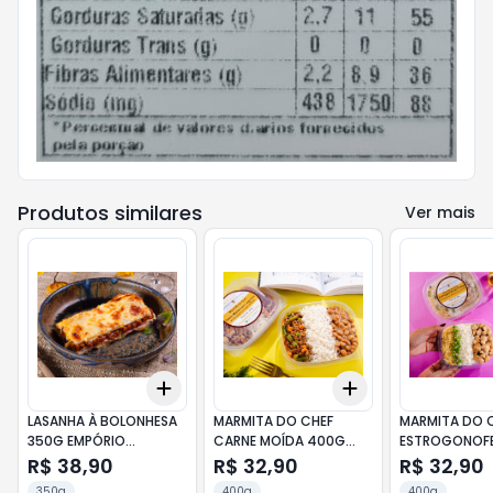
Produtos similares
Ver mais
Add
Add
+
3
+
5
+
10
+
3
+
5
+
10
LASANHA À BOLONHESA
MARMITA DO CHEF
MARMITA DO 
350G EMPÓRIO
CARNE MOÍDA 400G
ESTROGONOFE
TARTUFO
EMPÓRIO TARTUFO
FRANGO 400G
R$ 38,90
R$ 32,90
R$ 32,90
TARTUFO
350g
400g
400g