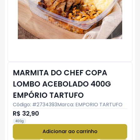
MARMITA DO CHEF COPA
LOMBO ACEBOLADO 400G
EMPÓRIO TARTUFO
Código: #
2734393
Marca:
EMPORIO TARTUFO
R$ 32,90
400g
Adicionar ao carrinho
Subtotal:
R$ 0