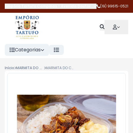
Empório Tartufo Campinas
-
Avenida Doutor Jesuíno Marcondes 
(19) 99615-0521
Categorias
Início
MARMITA DO CHEF TARTUFO
MARMITA DO CHEF COPA LOMBO ACEBOLADO 400G EMPÓRIO TARTUFO