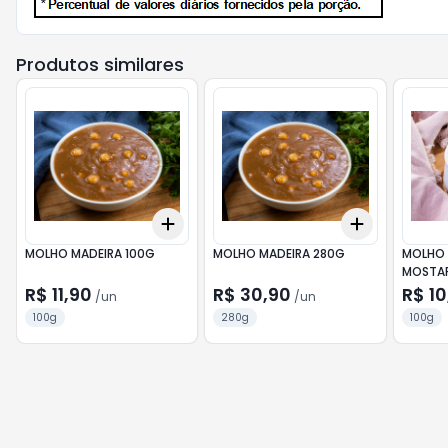
Produtos similares
Add
Add
+
3
+
5
+
10
+
3
+
5
+
MOLHO MADEIRA 100G
MOLHO MADEIRA 280G
MOLHO 
MOSTAR
R$ 11,90
R$ 30,90
R$ 10
/
un
/
un
100g
280g
100g