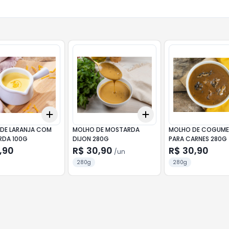
Add
Add
10
+
3
+
5
+
10
+
3
+
5
+
10
DE LARANJA COM
MOLHO DE MOSTARDA
MOLHO DE COGUME
DA 100G
DIJON 280G
PARA CARNES 280G
,90
R$ 30,90
R$ 30,90
/
un
280g
280g