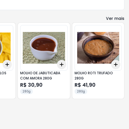
Ver mais
Add
Add
Add
+
3
+
5
+
10
+
3
+
5
+
10
+
3
LOS
MOLHO DE JABUTICABA
MOLHO ROTI TRUFADO
COM AMORA 280G
280G
R$ 30,90
R$ 41,90
280g
280g