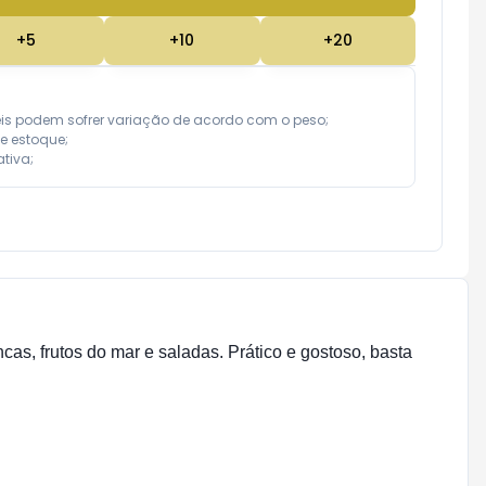
+
5
+
10
+
20
eis podem sofrer variação de acordo com o peso;

e estoque;

tiva;
s, frutos do mar e saladas. Prático e gostoso, basta