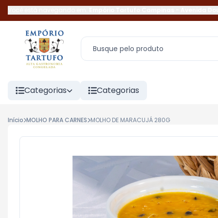
Você está navegando em:
Empório Tartufo Campinas
-
Avenida Do
Categorias
Categorias
Início
MOLHO PARA CARNES
MOLHO DE MARACUJÁ 280G