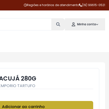
Regiões e horários de atendimento
(19) 99615-0521
Minha conta
ACUJÁ 280G
EMPORIO TARTUFO
Adicionar ao carrinho
Subtotal:
R$ 0,00