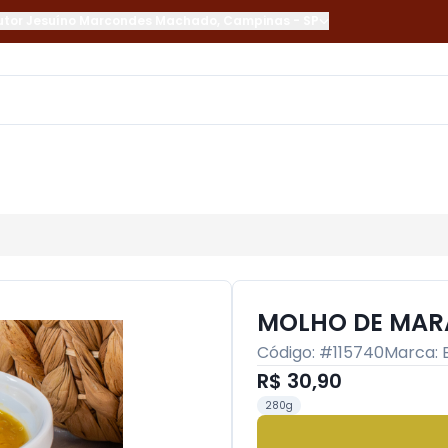
utor Jesuíno Marcondes Machado
,
Campinas
-
SP
MOLHO DE MAR
Código: #
115740
Marca:
R$ 30,90
280g