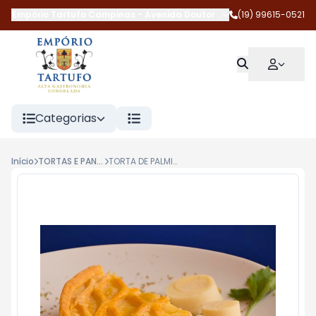
Empório Tartufo Campinas
-
Avenida Doutor Jesuíno Marcondes 
(19) 99615-0521
Categorias
Início
TORTAS E PANQUECAS
TORTA DE PALMITO 710G RECEITAS E REQUINTE