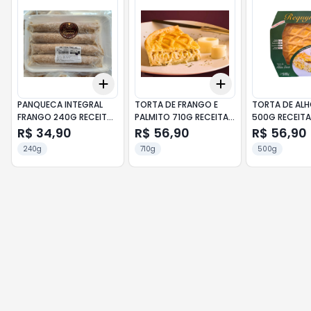
Add
Add
+
3
+
5
+
10
+
3
+
5
+
10
PANQUECA INTEGRAL
TORTA DE FRANGO E
TORTA DE AL
FRANGO 240G RECEITAS
PALMITO 710G RECEITAS
500G RECEITA
E REQUINTE
E REQUINTE
REQUINTE
R$ 34,90
R$ 56,90
R$ 56,90
240g
710g
500g