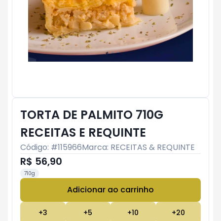
TORTA DE PALMITO 710G
RECEITAS E REQUINTE
Código: #
115966
Marca:
RECEITAS & REQUINTE
R$ 56,90
710g
Adicionar ao carrinho
Subtotal:
R$ 0
+
3
+
5
+
10
+
20